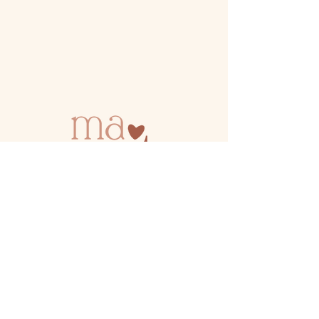
Massages, thérapeutique bain bébé,
rituel rebozo, ateliers et soins pour la
maman, la femme et le bébé en cabinet
à Vitry-sur-Seine et à domicile autour
du Val-de-Marne (94)