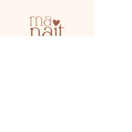
Massages, thérapeutique bain bébé,
rituel rebozo, ateliers et soins pour la
maman, la femme et le bébé en cabinet
à Vitry-sur-Seine et à domicile autour
du Val-de-Marne (94)
Information
FAQ
MON HISTOIRE
LE CABINET