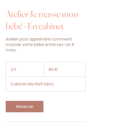
Atelier Je masse mon
bébé - En cabinet
Atelier pour apprendre comment
masser votre bébé entre ses 1 et 6
mois.
60
euros
2 h
2
60 €
h
Cabinet Ma Naît Sens
Réserver