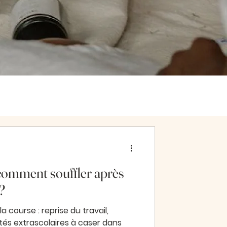
comment souffler après
?
rise du travail,
ités extrascolaires à caser dans