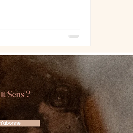
ît Sens ?
m'abonne