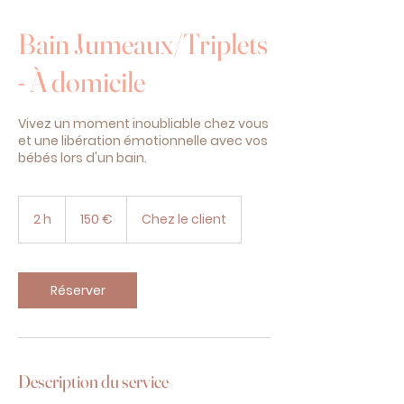
Bain Jumeaux/Triplets
- À domicile
Vivez un moment inoubliable chez vous
et une libération émotionnelle avec vos
bébés lors d'un bain.
150
euros
2 h
2
150 €
Chez le client
h
Réserver
Description du service